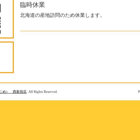
臨時休業
北海道の産地訪問のため休業します。
じめ） 西新宿店
. All Rights Reserved.
P