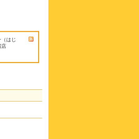
一（はじ
宿店