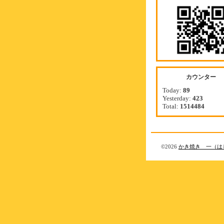
カウンター
Today:
89
Yesterday:
423
Total:
1514484
©2026
かき焼き 一（は