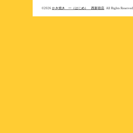
©2026
かき焼き 一（はじめ） 西新宿店
. All Rights Reserved