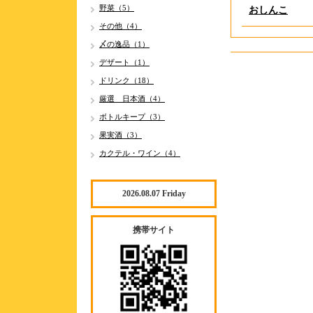
野菜（5）
おしんこ
その他（4）
〆の逸品（1）
デザート（1）
ドリンク（18）
厳選 日本酒（4）
ボトルキープ（3）
果実酒（3）
カクテル・ワイン（4）
2026.08.07 Friday
携帯サイト